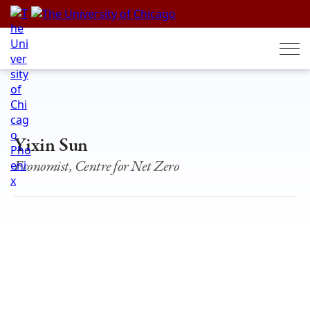
Skip
to
content
Yixin Sun
Economist, Centre for Net Zero