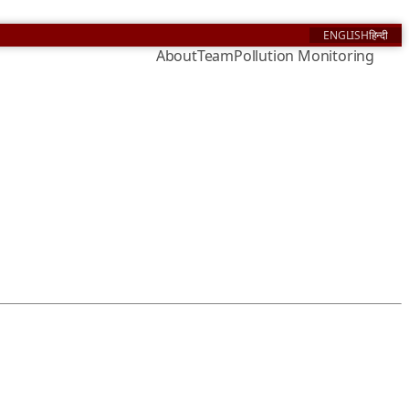
ENGLISH
हिन्दी
About
Team
Pollution Monitoring