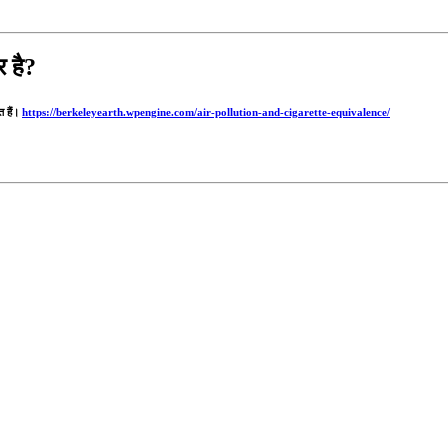
र है?
 हैं।
https://berkeleyearth.wpengine.com/air-pollution-and-cigarette-equivalence/